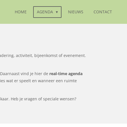
HOME
AGENDA
NIEUWS
CONTACT
dering, activiteit, bijeenkomst of evenement.
 Daarnaast vind je hier de
real-time agenda
recies wat er speelt en wanneer een ruimte
elkaar. Heb je vragen of speciale wensen?