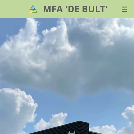
MFA 'DE BULT'
Ga
direct
naar
de
hoofdinhoud