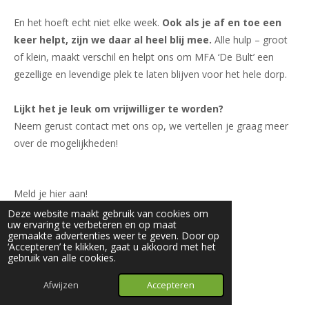
En het hoeft echt niet elke week.
Ook als je af en toe een
keer helpt, zijn we daar al heel blij mee.
Alle hulp – groot
of klein, maakt verschil en helpt ons om MFA ‘De Bult’ een
gezellige en levendige plek te laten blijven voor het hele dorp.
Lijkt het je leuk om vrijwilliger te worden?
Neem gerust contact met ons op, we vertellen je graag meer
over de mogelijkheden!
Meld je hier aan!
Deze website maakt gebruik van cookies om
uw ervaring te verbeteren en op maat
gemaakte advertenties weer te geven. Door op
‘Accepteren’ te klikken, gaat u akkoord met het
gebruik van alle cookies.
Aankomende evenementen
Afwijzen
Accepteren
Bekijk de volledige agenda!